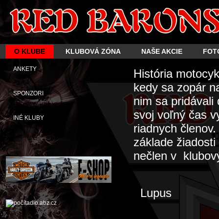
O KLUBE
KLUBOVÁ ZÓNA
NAŠE AKCIE
FOT
ANKETY
História motocy
kedy sa zopár n
SPONZORI
nim sa pridávali
svoj voľný čas 
INÉ KLUBY
riadnych členov
základe žiadosti
nečlen v klubový
Lupus