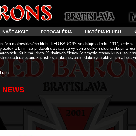
NAŠE AKCIE
FOTOGALÉRIA
HISTÓRIA KLUBU
istória motocyklového klubu RED BARONS sa datuje od roku 1997, kedy sa 
ýjazdov a k nim sa pridávali ďalší,až sa vytvorila celkom slušná skupina ľud
otorkách. Klub má dnes 29 riadnych členov. V zmysle stanov klubu sa jeho 
ktívne jednu sezónu zúčastňoval ako nečlen v klubových aktivitách a bol zv
Lupus
NEWS