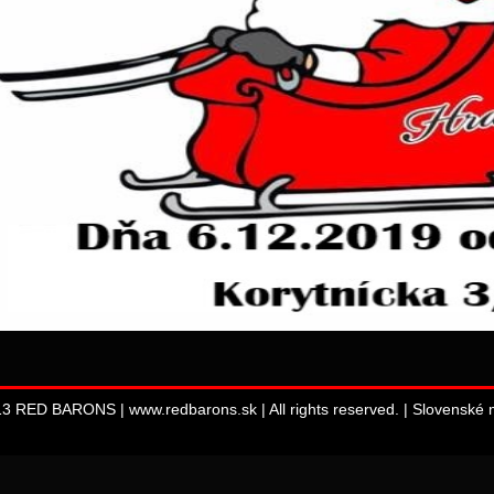
13 RED BARONS | www.redbarons.sk | All rights reserved. |
Slovenské m