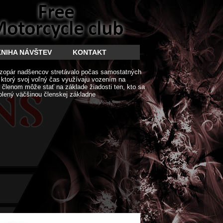
KNIHA NÁVŠTEV
KONTAKT
zopár nadšencov stretávalo počas samostatných
í ktorý svoj voľný čas využívaju vozením na
členom môže stať na základe žiadosti ten, kto sa
olený väčšinou členskej základne