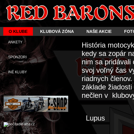
O KLUBE
KLUBOVÁ ZÓNA
NAŠE AKCIE
FOT
ANKETY
História motocy
kedy sa zopár n
SPONZORI
nim sa pridávali
svoj voľný čas 
INÉ KLUBY
riadnych členov
základe žiadosti
nečlen v klubový
Lupus