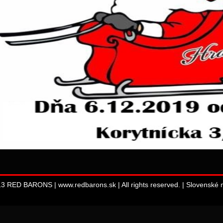
13 RED BARONS | www.redbarons.sk | All rights reserved. |
Slovenské m