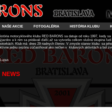
NAŠE AKCIE
FOTOGALÉRIA
HISTÓRIA KLUBU
istória motocyklového klubu RED BARONS sa datuje od roku 1997, kedy sa 
ýjazdov a k nim sa pridávali ďalší,až sa vytvorila celkom slušná skupina ľud
otorkách. Klub má dnes 29 riadnych členov. V zmysle stanov klubu sa jeho 
ktívne jednu sezónu zúčastňoval ako nečlen v klubových aktivitách a bol zv
Lupus
NEWS