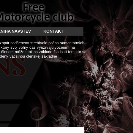
KNIHA NÁVŠTEV
KONTAKT
zopár nadšencov stretávalo počas samostatných
í ktorý svoj voľný čas využívaju vozením na
členom môže stať na základe žiadosti ten, kto sa
olený väčšinou členskej základne