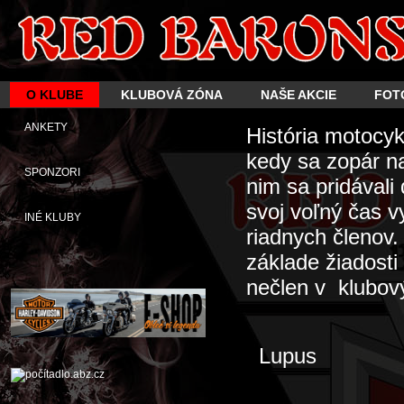
O KLUBE
KLUBOVÁ ZÓNA
NAŠE AKCIE
FOT
ANKETY
História motocy
kedy sa zopár n
SPONZORI
nim sa pridávali
svoj voľný čas 
INÉ KLUBY
riadnych členov
základe žiadosti
nečlen v klubový
Lupus