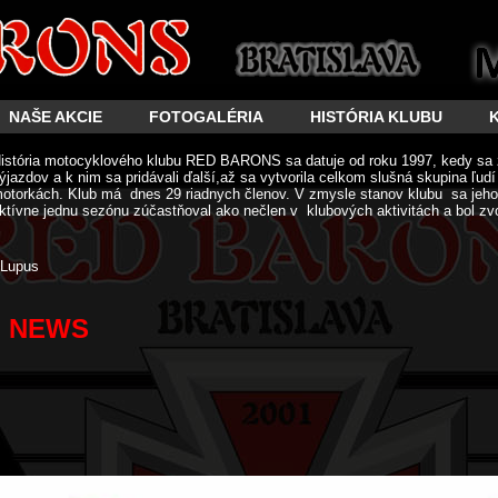
NAŠE AKCIE
FOTOGALÉRIA
HISTÓRIA KLUBU
istória motocyklového klubu RED BARONS sa datuje od roku 1997, kedy sa 
ýjazdov a k nim sa pridávali ďalší,až sa vytvorila celkom slušná skupina ľud
otorkách. Klub má dnes 29 riadnych členov. V zmysle stanov klubu sa jeho 
ktívne jednu sezónu zúčastňoval ako nečlen v klubových aktivitách a bol zv
Lupus
NEWS