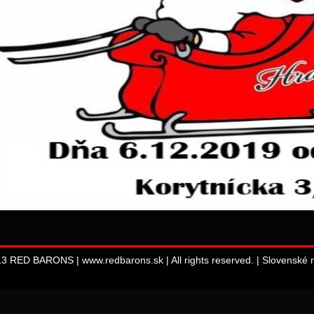
13 RED BARONS | www.redbarons.sk | All rights reserved. |
Slovenské m