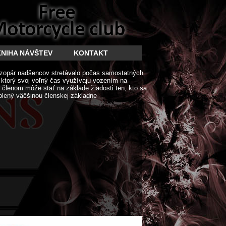
KNIHA NÁVŠTEV
KONTAKT
zopár nadšencov stretávalo počas samostatných
í ktorý svoj voľný čas využívaju vozením na
členom môže stať na základe žiadosti ten, kto sa
olený väčšinou členskej základne