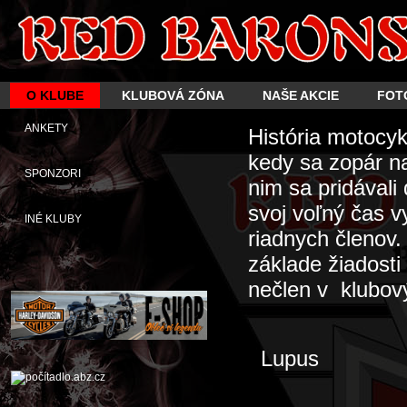
O KLUBE
KLUBOVÁ ZÓNA
NAŠE AKCIE
FOT
ANKETY
História motocy
kedy sa zopár n
SPONZORI
nim sa pridávali
svoj voľný čas 
INÉ KLUBY
riadnych členov
základe žiadosti
nečlen v klubový
Lupus