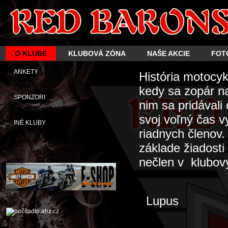
O KLUBE
KLUBOVÁ ZÓNA
NAŠE AKCIE
FOT
ANKETY
História motocy
kedy sa zopár n
SPONZORI
nim sa pridávali
svoj voľný čas 
INÉ KLUBY
riadnych členov
základe žiadosti
nečlen v klubový
Lupus