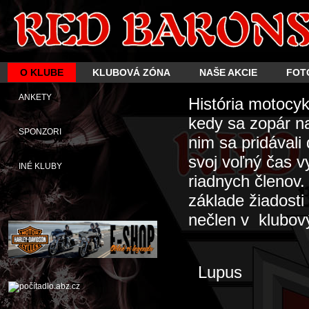
O KLUBE
KLUBOVÁ ZÓNA
NAŠE AKCIE
FOT
ANKETY
História motocy
kedy sa zopár n
SPONZORI
nim sa pridávali
svoj voľný čas 
INÉ KLUBY
riadnych členov
základe žiadosti
nečlen v klubový
Lupus