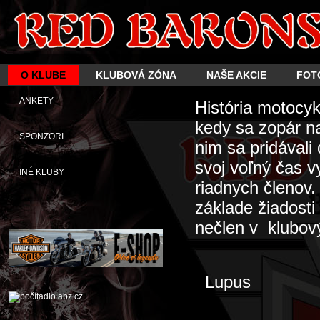
O KLUBE
KLUBOVÁ ZÓNA
NAŠE AKCIE
FOT
ANKETY
História motocy
kedy sa zopár n
SPONZORI
nim sa pridávali
svoj voľný čas 
INÉ KLUBY
riadnych členov
základe žiadosti
nečlen v klubový
Lupus