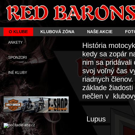
O KLUBE
KLUBOVÁ ZÓNA
NAŠE AKCIE
FOT
ANKETY
História motocy
kedy sa zopár n
SPONZORI
nim sa pridávali
svoj voľný čas 
INÉ KLUBY
riadnych členov
základe žiadosti
nečlen v klubový
Lupus