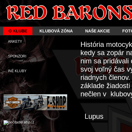
O KLUBE
KLUBOVÁ ZÓNA
NAŠE AKCIE
FOT
ANKETY
História motocy
kedy sa zopár n
SPONZORI
nim sa pridávali
svoj voľný čas 
INÉ KLUBY
riadnych členov
základe žiadosti
nečlen v klubový
Lupus