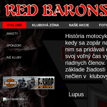
O KLUBE
KLUBOVÁ ZÓNA
NAŠE AKCIE
FOT
ANKETY
História motocy
kedy sa zopár n
SPONZORI
nim sa pridávali
svoj voľný čas 
INÉ KLUBY
riadnych členov
základe žiadosti
nečlen v klubový
Lupus