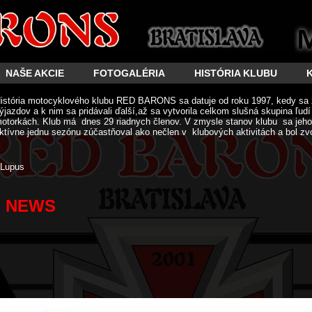
NAŠE AKCIE
FOTOGALÉRIA
HISTÓRIA KLUBU
istória motocyklového klubu RED BARONS sa datuje od roku 1997, kedy sa 
ýjazdov a k nim sa pridávali ďalší,až sa vytvorila celkom slušná skupina ľud
otorkách. Klub má dnes 29 riadnych členov. V zmysle stanov klubu sa jeho 
ktívne jednu sezónu zúčastňoval ako nečlen v klubových aktivitách a bol zv
Lupus
NEWS