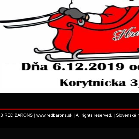
13 RED BARONS | www.redbarons.sk | All rights reserved. |
Slovenské m