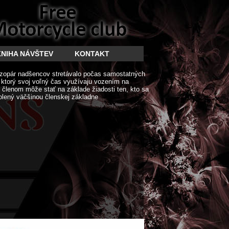
KNIHA NÁVŠTEV
KONTAKT
zopár nadšencov stretávalo počas samostatných
í ktorý svoj voľný čas využívaju vozením na
členom môže stať na základe žiadosti ten, kto sa
olený väčšinou členskej základne