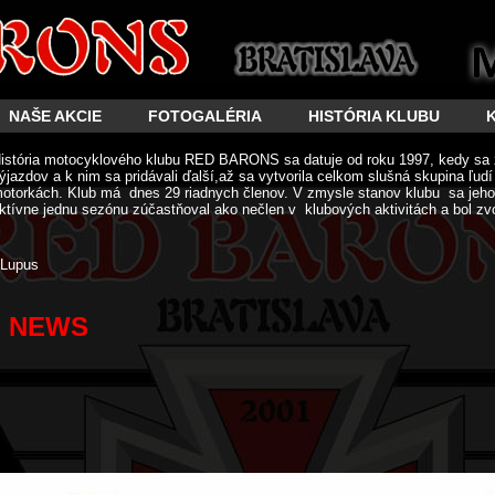
NAŠE AKCIE
FOTOGALÉRIA
HISTÓRIA KLUBU
istória motocyklového klubu RED BARONS sa datuje od roku 1997, kedy sa 
ýjazdov a k nim sa pridávali ďalší,až sa vytvorila celkom slušná skupina ľud
otorkách. Klub má dnes 29 riadnych členov. V zmysle stanov klubu sa jeho 
ktívne jednu sezónu zúčastňoval ako nečlen v klubových aktivitách a bol zv
Lupus
NEWS