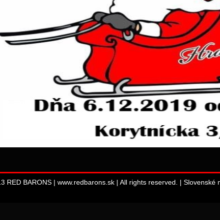
13 RED BARONS | www.redbarons.sk | All rights reserved. |
Slovenské m