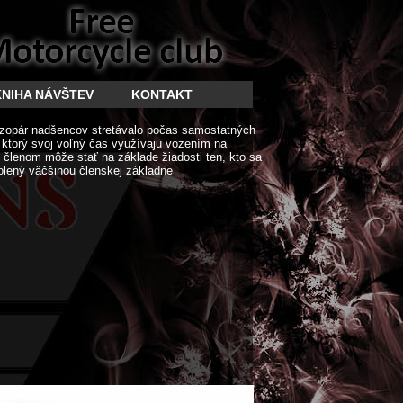
KNIHA NÁVŠTEV
KONTAKT
zopár nadšencov stretávalo počas samostatných
í ktorý svoj voľný čas využívaju vozením na
členom môže stať na základe žiadosti ten, kto sa
olený väčšinou členskej základne