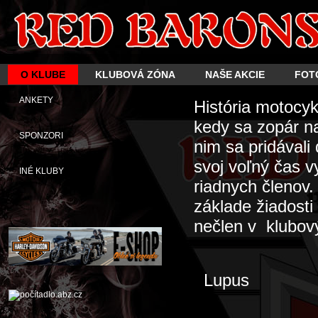
O KLUBE
KLUBOVÁ ZÓNA
NAŠE AKCIE
FOT
ANKETY
História motocy
kedy sa zopár n
SPONZORI
nim sa pridávali
svoj voľný čas 
INÉ KLUBY
riadnych členov
základe žiadosti
nečlen v klubový
Lupus