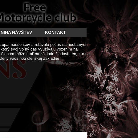
KNIHA NÁVŠTEV
KONTAKT
zopár nadšencov stretávalo počas samostatných
í ktorý svoj voľný čas využívaju vozením na
členom môže stať na základe žiadosti ten, kto sa
olený väčšinou členskej základne