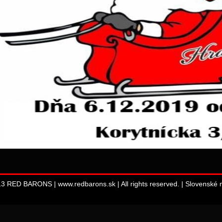
13 RED BARONS | www.redbarons.sk | All rights reserved. |
Slovenské m