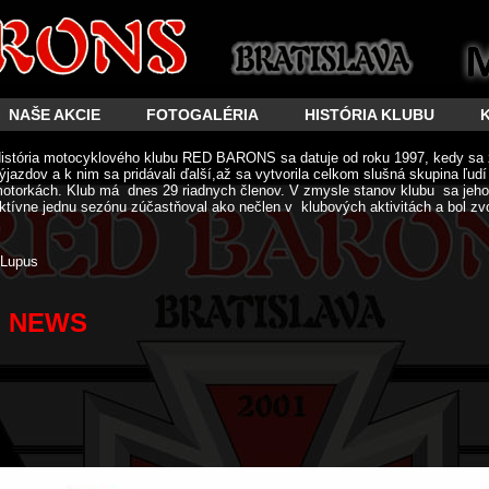
NAŠE AKCIE
FOTOGALÉRIA
HISTÓRIA KLUBU
istória motocyklového klubu RED BARONS sa datuje od roku 1997, kedy sa 
ýjazdov a k nim sa pridávali ďalší,až sa vytvorila celkom slušná skupina ľud
otorkách. Klub má dnes 29 riadnych členov. V zmysle stanov klubu sa jeho 
ktívne jednu sezónu zúčastňoval ako nečlen v klubových aktivitách a bol zv
Lupus
NEWS