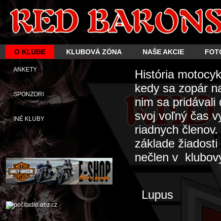
O KLUBE
KLUBOVÁ ZÓNA
NAŠE AKCIE
FOT
ANKETY
História motocy
kedy sa zopár n
SPONZORI
nim sa pridávali
svoj voľný čas 
INÉ KLUBY
riadnych členov
základe žiadosti
nečlen v klubový
Lupus