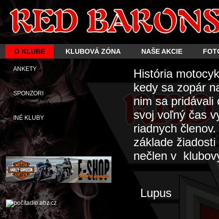
O KLUBE
KLUBOVÁ ZÓNA
NAŠE AKCIE
FOT
ANKETY
História motocy
kedy sa zopár n
SPONZORI
nim sa pridávali
svoj voľný čas 
INÉ KLUBY
riadnych členov
základe žiadosti
nečlen v klubový
Lupus