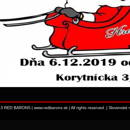
13 RED BARONS | www.redbarons.sk | All rights reserved. |
Slovenské m