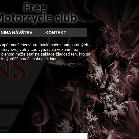
KNIHA NÁVŠTEV
KONTAKT
zopár nadšencov stretávalo počas samostatných
í ktorý svoj voľný čas využívaju vozením na
členom môže stať na základe žiadosti ten, kto sa
olený väčšinou členskej základne