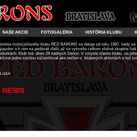
NAŠE AKCIE
FOTOGALÉRIA
HISTÓRIA KLUBU
istória motocyklového klubu RED BARONS sa datuje od roku 1997, kedy sa 
ýjazdov a k nim sa pridávali ďalší,až sa vytvorila celkom slušná skupina ľud
otorkách. Klub má dnes 29 riadnych členov. V zmysle stanov klubu sa jeho 
ktívne jednu sezónu zúčastňoval ako nečlen v klubových aktivitách a bol zv
Lupus
NEWS