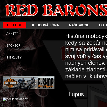
O KLUBE
KLUBOVÁ ZÓNA
NAŠE AKCIE
FOT
ANKETY
História motocy
kedy sa zopár n
SPONZORI
nim sa pridávali
svoj voľný čas 
INÉ KLUBY
riadnych členov
základe žiadosti
nečlen v klubový
Lupus