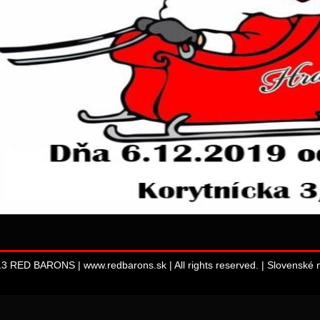
13 RED BARONS | www.redbarons.sk | All rights reserved. |
Slovenské m