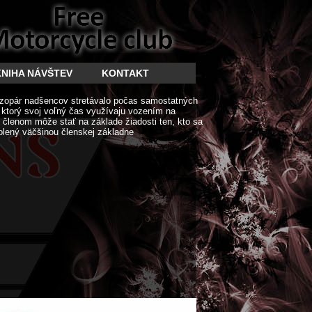
KNIHA NÁVŠTEV
KONTAKT
zopár nadšencov stretávalo počas samostatných
í ktorý svoj voľný čas využívaju vozením na
členom môže stať na základe žiadosti ten, kto sa
olený väčšinou členskej základne