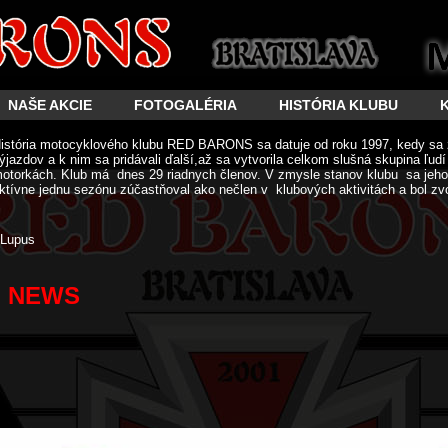
NAŠE AKCIE
FOTOGALÉRIA
HISTÓRIA KLUBU
istória motocyklového klubu RED BARONS sa datuje od roku 1997, kedy sa 
ýjazdov a k nim sa pridávali ďalší,až sa vytvorila celkom slušná skupina ľud
otorkách. Klub má dnes 29 riadnych členov. V zmysle stanov klubu sa jeho 
ktívne jednu sezónu zúčastňoval ako nečlen v klubových aktivitách a bol zv
Lupus
NEWS