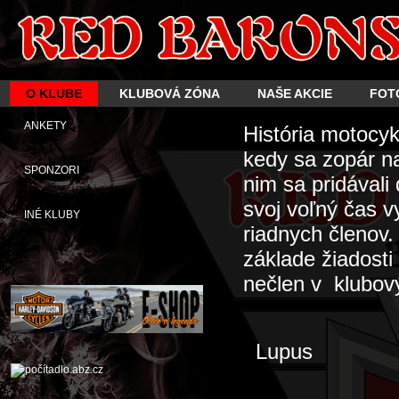
O KLUBE
KLUBOVÁ ZÓNA
NAŠE AKCIE
FOT
ANKETY
História motocy
kedy sa zopár n
SPONZORI
nim sa pridávali
svoj voľný čas 
INÉ KLUBY
riadnych členov
základe žiadosti
nečlen v klubový
Lupus