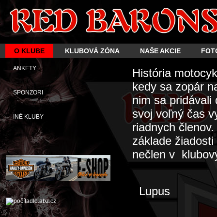
O KLUBE
KLUBOVÁ ZÓNA
NAŠE AKCIE
FOT
ANKETY
História motocy
kedy sa zopár n
SPONZORI
nim sa pridávali
svoj voľný čas 
INÉ KLUBY
riadnych členov
základe žiadosti
nečlen v klubový
Lupus