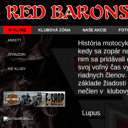
O KLUBE
KLUBOVÁ ZÓNA
NAŠE AKCIE
FOT
ANKETY
História motocy
kedy sa zopár n
SPONZORI
nim sa pridávali
svoj voľný čas 
INÉ KLUBY
riadnych členov
základe žiadosti
nečlen v klubový
Lupus