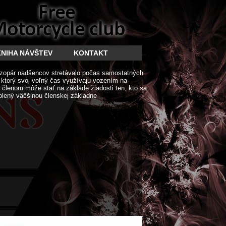
KNIHA NÁVŠTEV
KONTAKT
zopár nadšencov stretávalo počas samostatných
í ktorý svoj voľný čas využívaju vozením na
členom môže stať na základe žiadosti ten, kto sa
olený väčšinou členskej základne