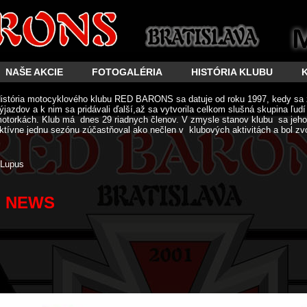
NAŠE AKCIE
FOTOGALÉRIA
HISTÓRIA KLUBU
istória motocyklového klubu RED BARONS sa datuje od roku 1997, kedy sa 
ýjazdov a k nim sa pridávali ďalší,až sa vytvorila celkom slušná skupina ľud
otorkách. Klub má dnes 29 riadnych členov. V zmysle stanov klubu sa jeho 
ktívne jednu sezónu zúčastňoval ako nečlen v klubových aktivitách a bol zv
Lupus
NEWS