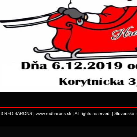
13 RED BARONS | www.redbarons.sk | All rights reserved. |
Slovenské m