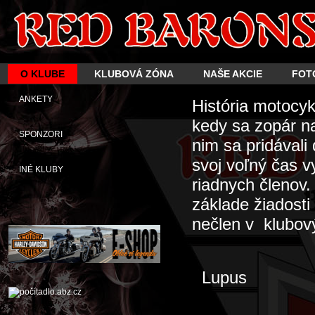
O KLUBE
KLUBOVÁ ZÓNA
NAŠE AKCIE
FOT
ANKETY
História motocy
kedy sa zopár n
SPONZORI
nim sa pridávali
svoj voľný čas 
INÉ KLUBY
riadnych členov
základe žiadosti
nečlen v klubový
Lupus