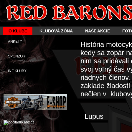
O KLUBE
KLUBOVÁ ZÓNA
NAŠE AKCIE
FOT
ANKETY
História motocy
kedy sa zopár n
SPONZORI
nim sa pridávali
svoj voľný čas 
INÉ KLUBY
riadnych členov
základe žiadosti
nečlen v klubový
Lupus