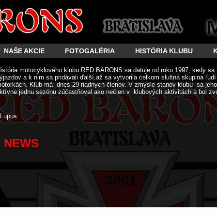
NAŠE AKCIE
FOTOGALÉRIA
HISTÓRIA KLUBU
istória motocyklového klubu RED BARONS sa datuje od roku 1997, kedy sa 
ýjazdov a k nim sa pridávali ďalší,až sa vytvorila celkom slušná skupina ľud
otorkách. Klub má dnes 29 riadnych členov. V zmysle stanov klubu sa jeho 
ktívne jednu sezónu zúčastňoval ako nečlen v klubových aktivitách a bol zv
Lupus
NEWS