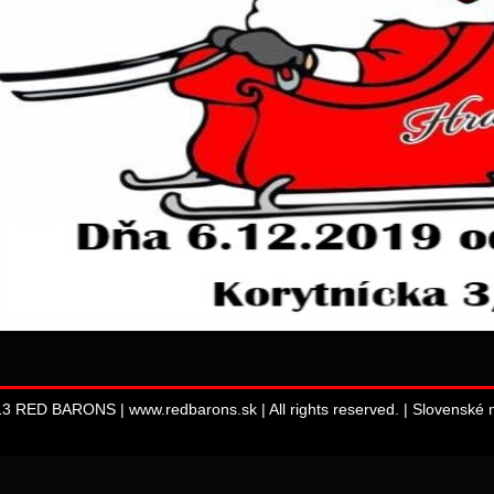
13 RED BARONS | www.redbarons.sk | All rights reserved. |
Slovenské m