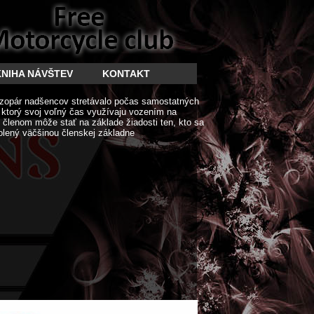
KNIHA NÁVŠTEV
KONTAKT
zopár nadšencov stretávalo počas samostatných
í ktorý svoj voľný čas využívaju vozením na
členom môže stať na základe žiadosti ten, kto sa
olený väčšinou členskej základne